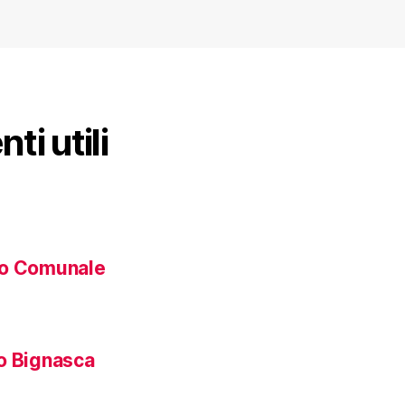
i utili
io Comunale
o Bignasca