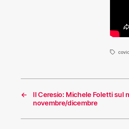
covi
←
Il Ceresio: Michele Foletti sul
novembre/dicembre