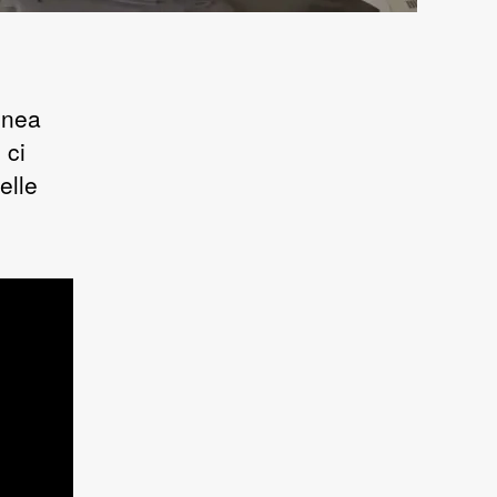
inea
 ci
elle