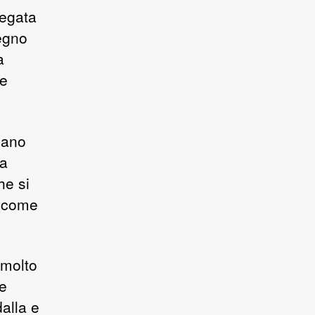
legata
tegno
a
he
gano
la
he si
, come
 molto
le
dalla e