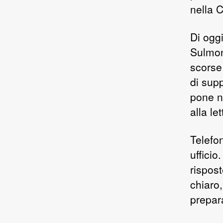
nella C
Di oggi
Sulmon
scorse 
di sup
pone n
alla le
Telefon
ufficio
rispos
chiaro,
prepar