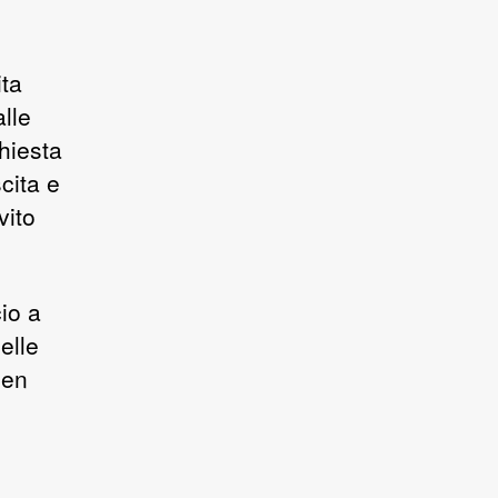
ita
lle
chiesta
cita e
vito
cio a
elle
ben