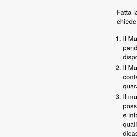
Fatta 
chiede
Il M
pand
disp
Il Mu
conta
quar
Il m
poss
e in
quali
dica