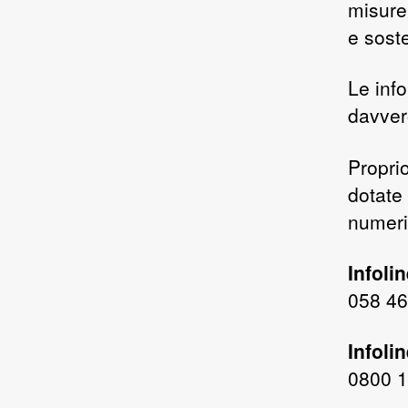
misure
e sost
Le inf
davvero
Propri
dotate 
numeri
Infoli
058 46
Infoli
0800 1