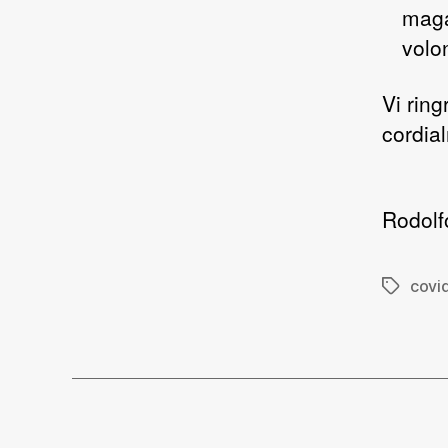
maga
volon
Vi ring
cordia
Rodolf
covi