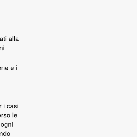
ti alla
ni
ene e i
 i casi
rso le
 ogni
endo