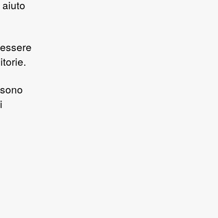
 aiuto
 essere
torie.
 sono
i