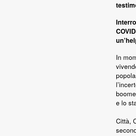
testim
Interr
COVID-
un’hel
In mome
vivend
popola
l’ince
boomer
e lo st
Città,
second