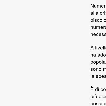
Numeri 
alla c
piscolo
numero
necessi
A live
ha adot
popola
sono m
la spes
È di c
più pi
possibi