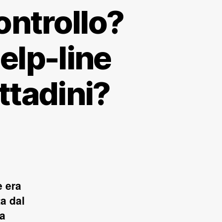
ontrollo?
elp-line
ttadini?
e era
a dal
la