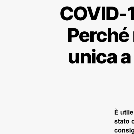
COVID-19
Perché 
unica a
È util
stato 
consig