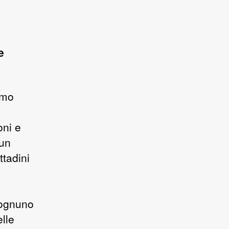
e
amo
oni e
 un
tadini
 ognuno
lle